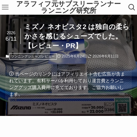
アラフィフ元サブスリーランナー
ランニング研究所
ミズノ ネオビスタ2 は独自の柔ら
2026
かさを感じるシューズでした。
6/11
【レビュー・PR】
2025年6月24日
2026年6月11日
ランニングシューズレビュー
当ページのリンクにはアフィリエイト含む広告が含ま
れています。有料サーバを利用しており運営費とランニ
ンググッズ購入費用に充てております。ご協力お願いし
ます。