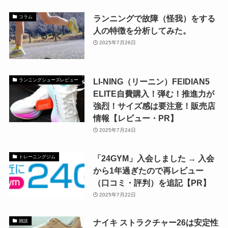
ランニングで故障（怪我）をする
コラム
人の特徴を分析してみた。
2025年7月26日
LI-NING（リーニン）FEIDIAN5
ランニングシューズレビュー
ELITE自費購入！弾む！推進力が
強烈！サイズ感は要注意！販売店
情報【レビュー・PR】
2025年7月24日
「24GYM」入会しました → 入会
トレーニングジム
から1年過ぎたので再レビュー
（口コミ・評判）を追記【PR】
2025年7月22日
ナイキ ストラクチャー26は安定性
雑談