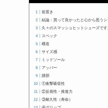
前置き
結論：買って良かったと心から思うシ
久々のスマッシュヒットシューズです
スペック
構造
サイズ感
ミッドソール
アッパー
踵部
①衝撃吸収性
②反発性・推進力
③耐久性（寿命）
④グリップ