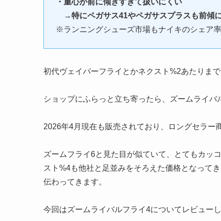
・重心が前に傾きすぎて扱いにくい
→特にペガサス41やペガサスプラスも前傾
※ランニングシューズ市場もナイキのシェア
初代ヴェイパーフライとかネクスト%2あたりま
ショップにふらっと立ち寄ったら、ズームライバ
2026年4月現在も販売されており、ロングセラ
ズームフライ6と見た目が似ていて、とてもカッ
スト%4も他社と足並みをそろえた価格となって
伝わってきます。
今回はズームライバルフライ4についてレビュー