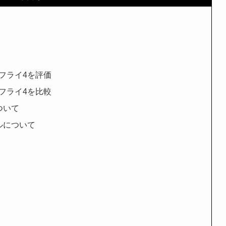
フライ4を評価
フライ4を比較
ついて
ルについて