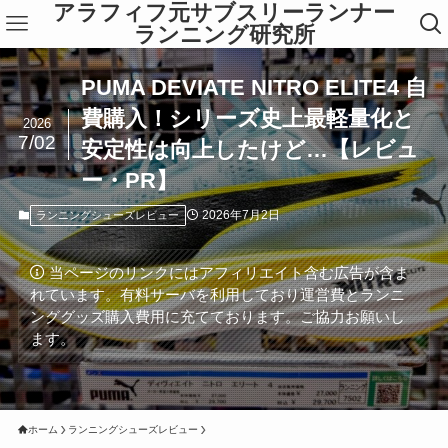
アラフィフ元サブスリーランナー
ランニング研究所
PUMA DEVIATE NITRO ELITE4 自
費購入！シリーズ史上最軽量化と
2026
7/02
安定性は向上したけど…【レビュ
ー・PR】
2026年7月2日
ランニングシューズレビュー
当ページのリンクにはアフィリエイト含む広告が含ま
れています。有料サーバを利用しており運営費とランニ
ンググッズ購入費用に充てております。ご協力お願いし
ます。
ホーム
ランニングシューズレビュー