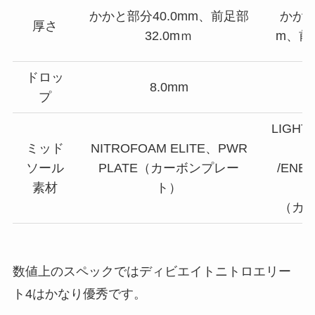
かかと部分40.0mm、前足部
かかと
厚さ
32.0mｍ
m、前
ドロッ
8.0mm
プ
LIGHT
ミッド
NITROFOAM ELITE、PWR
ソール
PLATE（カーボンプレー
/ENE
素材
ト）
（カ
数値上のスペックではディビエイトニトロエリー
ト4はかなり優秀です。