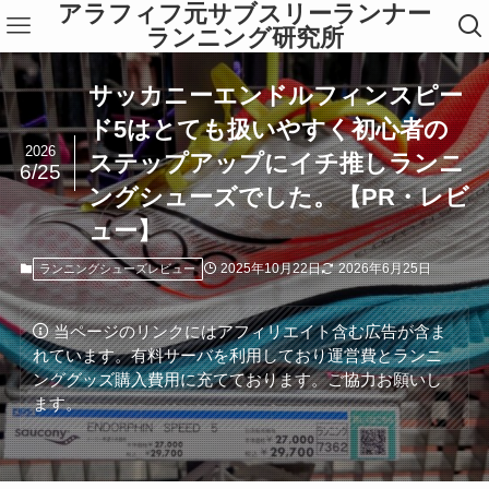
アラフィフ元サブスリーランナー
ランニング研究所
サッカニーエンドルフィンスピー
ド5はとても扱いやすく初心者の
2026
ステップアップにイチ推しランニ
6/25
ングシューズでした。【PR・レビ
ュー】
2025年10月22日
2026年6月25日
ランニングシューズレビュー
当ページのリンクにはアフィリエイト含む広告が含ま
れています。有料サーバを利用しており運営費とランニ
ンググッズ購入費用に充てております。ご協力お願いし
ます。