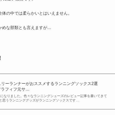
全体の中では柔らかいとはいえません。
かめな部類とも言えますが…
！
ブスリーランナーがおススメするランニングソックス2選
 アラフィフ元サ…
年目になりました。色々なランニングシューズのレビュー記事を書いてきて
と思うランニンググッズがランニングソックスです…