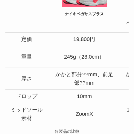
ナイキペガサスプラス
ペガ
定価
19,800円
重量
245g（28.0cm）
かかと部分??mm、前足
か
厚さ
部??mm
ドロップ
10mm
ミッドソール
Z
ZoomX
素材
各製品の比較