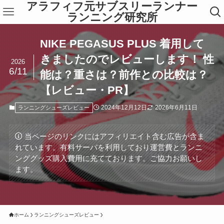
アラフィフ元サブスリーランナー
ランニング研究所
NIKE PEGASUS PLUS 着用して
きましたのでレビューします！ 性
2026
6/11
能は？重さは？前作との比較は？
【レビュー・PR】
2024年12月12日
2026年6月11日
ランニングシューズレビュー
当ページのリンクにはアフィリエイト含む広告が含ま
れています。有料サーバを利用しており運営費とランニ
ンググッズ購入費用に充てております。ご協力お願いし
ます。
ホーム
ランニングシューズレビュー