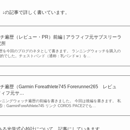
、↓の記事で詳しく書いています。
チ遍歴（レビュー・PR）前編 | アラフィフ元サブスリーラ
究所
歴を今回のブログのネタとして書きます。 ランニングウォッチを購入の
目的でした。チェストバンド（通称：乳バンドｗ）を…
armin Foreathlete745 Forerunner265 レビュ
ラフィフ元サ…
でランニングウォッチ遍歴の前編を書きました。 今回は後編を書きます。 私
minForeAthlete745 リンク COROS PACE2でも…
である光学式心拍計について、記事にしていきます。