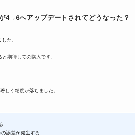
ー数が4→6へアップデートされてどうなった？
ました。
ると期待しての購入です。
ろ著しく精度が落ちました。
る
pmの誤差が発生する