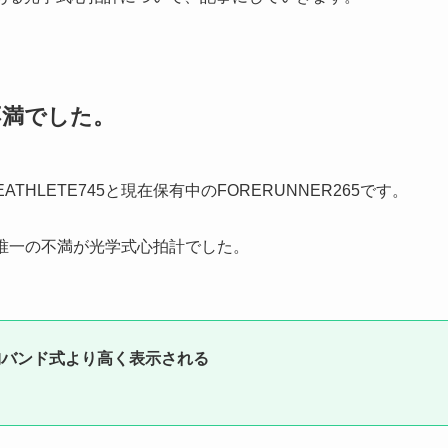
不満でした。
HLETE745と現在保有中のFORERUNNER265です。
が、唯一の不満が光学式心拍計でした。
胸バンド式より高く表示される