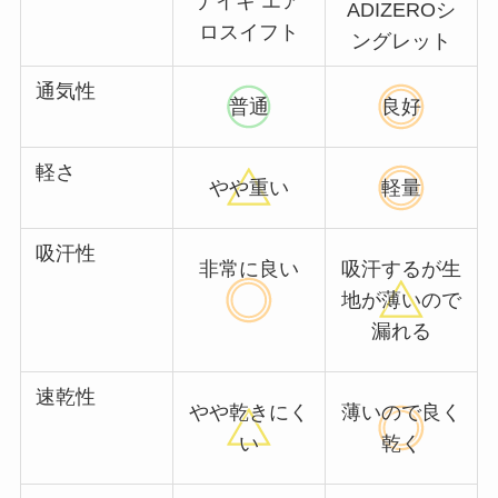
ナイキ エア
ADIZEROシ
ロスイフト
ングレット
通気性
普通
良好
軽さ
やや重い
軽量
吸汗性
非常に良い
吸汗するが生
地が薄いので
漏れる
速乾性
やや乾きにく
薄いので良く
い
乾く