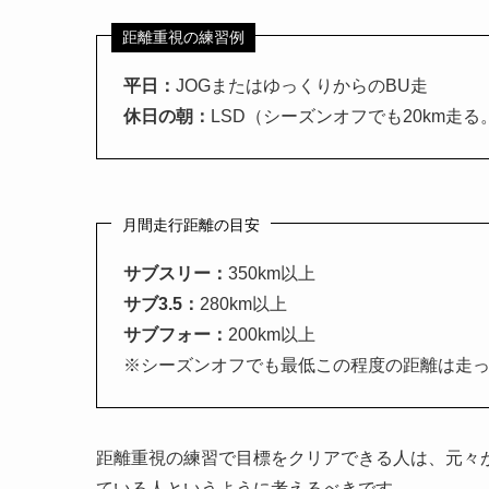
距離重視の練習例
平日：
JOGまたはゆっくりからのBU走
休日の朝：
LSD（シーズンオフでも20km走る
月間走行距離の目安
サブスリー：
350km以上
サブ3.5：
280km以上
サブフォー：
200km以上
※シーズンオフでも最低この程度の距離は走
距離重視の練習で目標をクリアできる人は、元々
ている人というように考えるべきです。