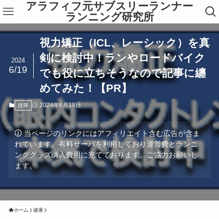
アラフィフ元サブスリーランナー
ランニング研究所
視力矯正（ICL、レーシック）を真
剣に検討中！ランやロードバイク
2024
6/19
でも役に立ちそうなので記事に纏
めてみた！【PR】
2024年6月19日
健康
当ページのリンクにはアフィリエイト含む広告が含ま
れています。有料サーバを利用しており運営費とランニ
ンググッズ購入費用に充てております。ご協力お願いし
ます。
ホーム
健康