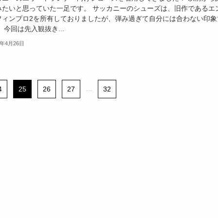
みたいと思っていた一足です。 サッカニーのシューズは、旧作であるエ
フィンプロ2を所有しておりましたが、弾み過ぎて自分には合わない印象
 今回は先入観抜き...
4年4月26日
4
25
26
27
...
32