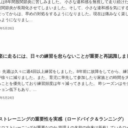
人は8年間股関節炎に苦しみました。 小さな違和感を無視して走り続け
股関節炎が長期化させてしまいました。そして、小さな違和感を気にす
なってからは、早めの対処をするようになりました。現在は痛みなく楽
ようになりまし...
4年5月28日
楽に走るには、日々の練習を怠らないことが重要と再認識しま
き 先週は久々に週4回以上練習をしました。8年前に故障をしてから、練
が徐々に減りました。また、育児に率先して参加したり家族との時間を
ることを優先しており練習頻度は年々減ってきました。 昨シーズンはモ
ョン低下もあり、...
4年5月24日
ストレーニングの重要性を実感（ロードバイク＆ランニング）
クロストレーニングが重要なのか 管理人の名前の由来は所有しているロ