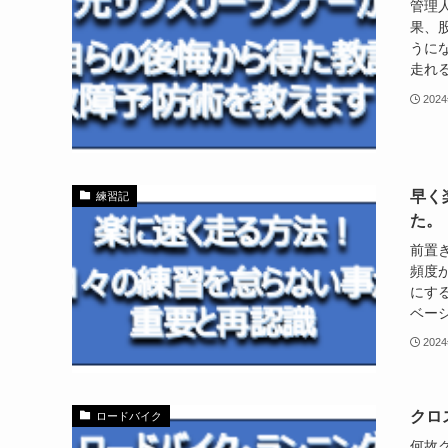
管理
果、
うに
走れる
202
早く
練習記
た。
前置
頻度
にす
ベーシ
202
クロ
ロードバイク
何故