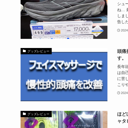
シュ
ね…
しま
告した
202
頭痛
グッズレビュー
す。
長年
は自
に苦
こりや
202
ほど
グッズレビュー
ャタ