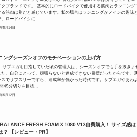
イクブランドです。 基本的にロードバイクで使用する筋肉とランニング
する筋肉は別だと感じています。私の場合はランニングがメインの趣味
、ロードバイクに...
4年5月14日
ニングシーズンオフのモチベーションの上げ方
き サブエガを目指していた頃の管理人は、シーズンオフでも手を抜きま
した。自分にとって、頑張らないと達成できない目標だったからです。
ーズでサブスリーですら、達成率が低かった時代です。サブエガやあわ
間45分切りを目標...
4年5月12日
BALANCE FRESH FOAM X 1080 V13自費購入！ サイズ感
は？ 【レビュー・PR】