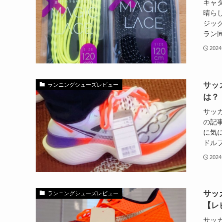
キャ
晴ら
ジッ
ラン同
202
サッ
ランニングシューズレビュー
は？
サッ
の記
に気
ドルフ
202
サッ
ランニングシューズレビュー
【レ
サッ