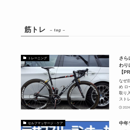
筋トレ
– tag –
さら
トレーニング
わり
【P
なぜ
め 
取り
ストレ
202
中年
セルフマッサージ・ケア