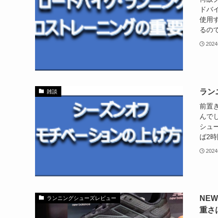
ドバ
使用
るので
202
ラン
雑談
前置
んで
シュ
ば2時
202
NEW
ランニングシューズレビュー
重さ