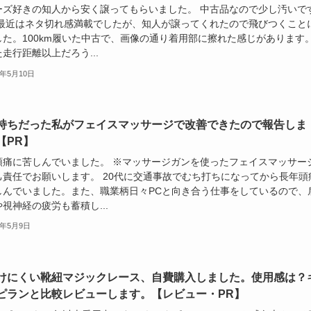
ーズ好きの知人から安く譲ってもらいました。 中古品なので少し汚いで
 最近はネタ切れ感満載でしたが、知人が譲ってくれたので飛びつくこと
した。100km履いた中古で、画像の通り着用部に擦れた感じがあります
走行距離以上だろう...
4年5月10日
持ちだった私がフェイスマッサージで改善できたので報告しま
【PR】
頭痛に苦しんでいました。 ※マッサージガンを使ったフェイスマッサー
己責任でお願いします。 20代に交通事故でむち打ちになってから長年頭
しんでいました。また、職業柄日々PCと向き合う仕事をしているので、
視神経の疲労も蓄積し...
4年5月9日
けにくい靴紐マジックレース、自費購入しました。使用感は？
ピランと比較レビューします。【レビュー・PR】